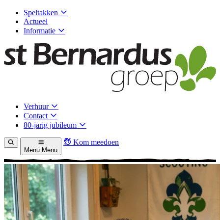
Speltakken
Actueel
Informatie
Verhuur
Contact
80-jarig jubileum
Kom meedoen
Menu
Menu