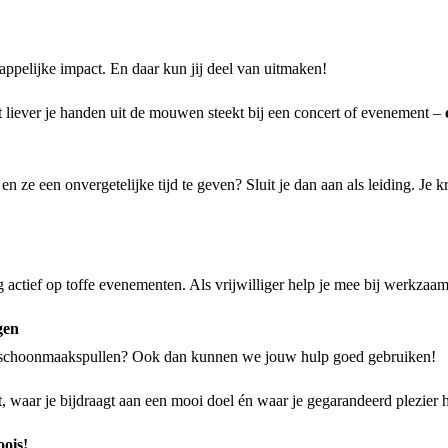
appelijke impact. En daar kun jij deel van uitmaken!
t liever je handen uit de mouwen steekt bij een concert of evenement –
 en ze een onvergetelijke tijd te geven? Sluit je dan aan als leiding. Je
ig actief op toffe evenementen. Als vrijwilliger help je mee bij werkza
gen
f schoonmaakspullen? Ook dan kunnen we jouw hulp goed gebruiken!
t, waar je bijdraagt aan een mooi doel én waar je gegarandeerd plezier h
oois!