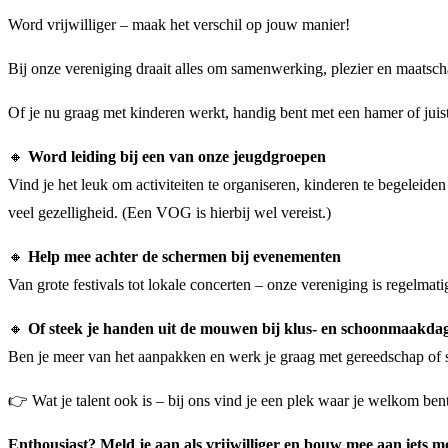
Word vrijwilliger – maak het verschil op jouw manier!
Bij onze vereniging draait alles om samenwerking, plezier en maatsch
Of je nu graag met kinderen werkt, handig bent met een hamer of juis
🔸
Word leiding bij een van onze jeugdgroepen
Vind je het leuk om activiteiten te organiseren, kinderen te begeleiden
veel gezelligheid. (Een VOG is hierbij wel vereist.)
🔸
Help mee achter de schermen bij evenementen
Van grote festivals tot lokale concerten – onze vereniging is regelmat
🔸
Of steek je handen uit de mouwen bij klus- en schoonmaakda
Ben je meer van het aanpakken en werk je graag met gereedschap o
👉 Wat je talent ook is – bij ons vind je een plek waar je welkom ben
Enthousiast? Meld je aan als vrijwilliger en bouw mee aan iets m