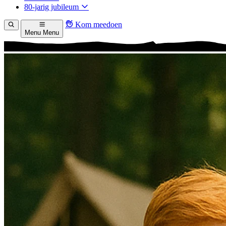
80-jarig jubileum
Kom meedoen
Menu
Menu